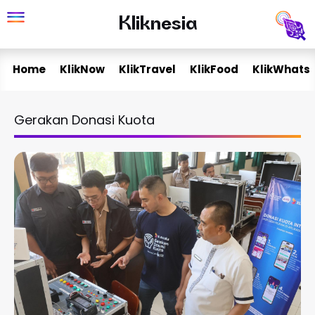
Skip
Kliknesia
Kliknesia
to
content
Home
KlikNow
KlikTravel
KlikFood
KlikWhats
Gerakan Donasi Kuota