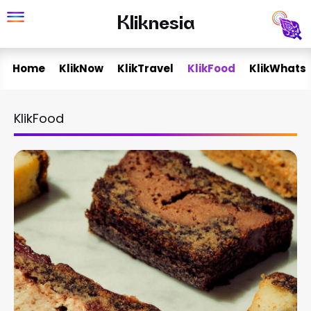
Skip
Kliknesia
Kliknesia
to
content
Home
KlikNow
KlikTravel
KlikFood
KlikWhats
KlikFood
Page
Page