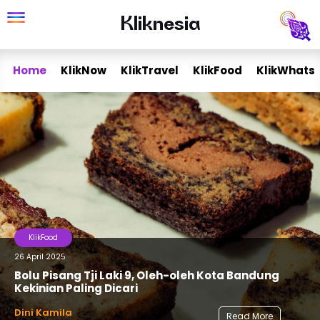
Skip
Kliknesia
Kliknesia
to
content
Home
KlikNow
KlikTravel
KlikFood
KlikWhats
KlikFood
26 April 2025
Bolu Pisang Tji Laki 9, Oleh-oleh Kota Bandung
Kekinian Paling Dicari
Dini Kamila
Read More