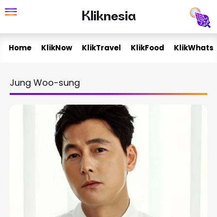
Skip
Kliknesia
Kliknesia
to
content
Home
KlikNow
KlikTravel
KlikFood
KlikWhats
Jung Woo-sung