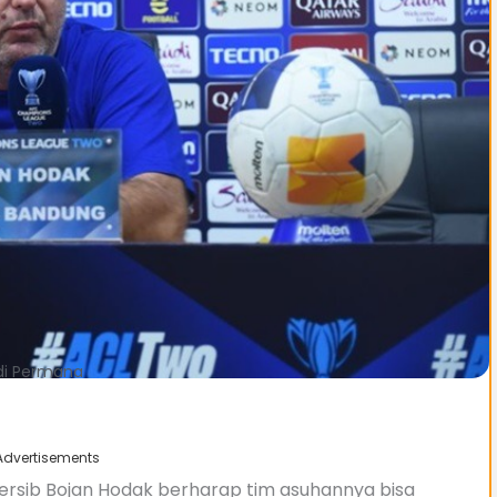
adi Permana
Advertisements
Persib Bojan Hodak berharap tim asuhannya bisa