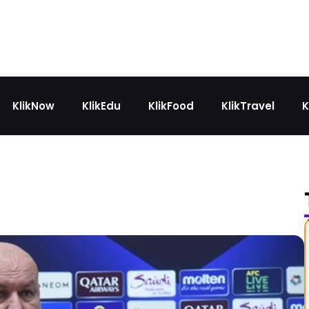
KlikNow
KlikEdu
KlikFood
KlikTravel
K