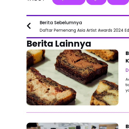
Prev
Berita Sebelumnya
Berita Lainnya
B
K
D
A
t
y
B