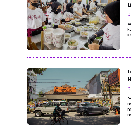
L
D
A
k
K
L
H
D
A
m
m
m