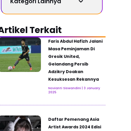
Kategori Lainnya
KlikMusic
Next
KlikSport
Artikel Terkait
KlikTech
KlikWhats
Faris Abdul Hafizh Jalani
KlikTravel
Masa Peminjaman Di
Gresik United,
Gelandang Persib
Adzikry Doakan
Kesuksesan Rekannya
Novianti Siswandini
3 January
2025
Daftar Pemenang Asia
Artist Awards 2024 Edisi