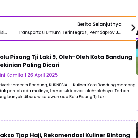
Berita Selanjutnya
Daftar Pemenang Asia Artist Awards 2024 Edisi ke-9, Jang Won Young Jadi Queen of AAA
Transportasi Umum Terintegrasi, Pemdaprov Jabar Rebranding BRT Jadi Metro Jabar Trans
olu Pisang Tji Laki 9, Oleh-Oleh Kota Bandung
ekinian Paling Dicari
ini Kamila
26 April 2025
dvertisements Bandung, KLIKNESIA — Kuliner Kota Bandung memang
idak pernah ada matinya, termasuk inovasi oleh-olehnya. Terbaru
ang banyak diburu wisatawan ada Bolu Pisang Tji Laki
akso Tjap Haji, Rekomendasi Kuliner Bintang