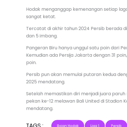
Hodak menganggap kemenangan setiap laga s
sangat ketat.
Tercatat di akhir tahun 2024 Persib berada d
dan 5 imbang.
Pangeran Biru hanya unggul satu poin dari P
Kemudian ada Persija Jakarta dengan 31 poin
poin.
Persib pun akan memulai putaran kedua deng
2025 mendatang.
Setelah memastikan diri menjadi juara paru
pekan ke-12 melawan Bali United di Stadion 
mendatang.
TAGS :
Bojan Hodak
Liga 1
Persib