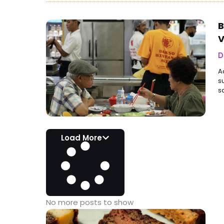
B
V
D
A
s
s
Load More
No more posts to show