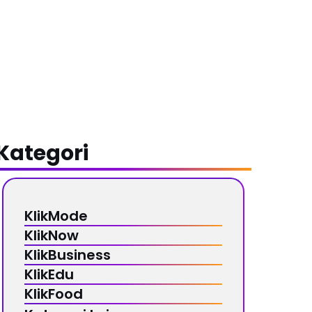
Kategori
KlikMode
KlikNow
KlikBusiness
KlikEdu
KlikFood