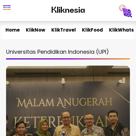
Skip
Kliknesia
Kliknesia
to
content
Home
KlikNow
KlikTravel
KlikFood
KlikWhats
Universitas Pendidikan Indonesia (UPI)