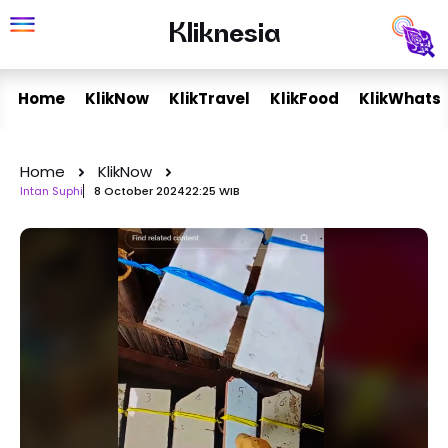
Skip
Kliknesia
Kliknesia
to
content
Home
KlikNow
KlikTravel
KlikFood
KlikWhats
Home
KlikNow
Intan Suphi
8 October 2024
22:25 WIB