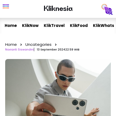
Skip
Kliknesia
Kliknesia
to
content
Home
KlikNow
KlikTravel
KlikFood
KlikWhats
Home
Uncategories
Novianti Siswandini
13 September 2024
22:59 WIB