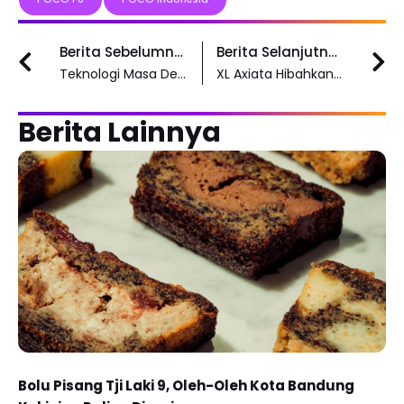
Prev
N
Berita Sebelumnya
Berita Selanjutnya
Teknologi Masa Depan, Bagaimana Inovasi Mengubah Dunia
XL Axiata Hibahkan 3 Juta MB Kuota untuk Sekolah
Berita Lainnya
Bolu Pisang Tji Laki 9, Oleh-Oleh Kota Bandung