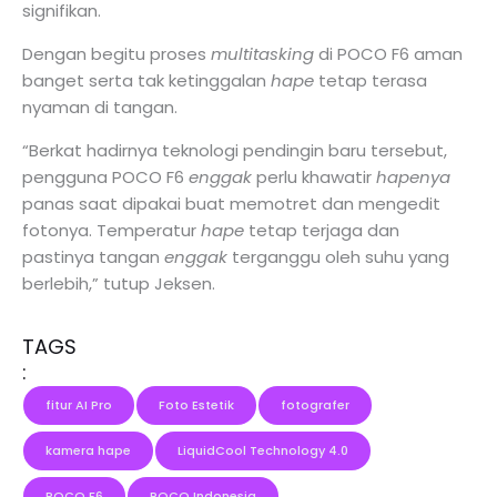
signifikan.
Dengan begitu proses
multitasking
di POCO F6 aman
banget serta tak ketinggalan
hape
tetap terasa
nyaman di tangan.
“Berkat hadirnya teknologi pendingin baru tersebut,
pengguna POCO F6
enggak
perlu khawatir
hapenya
panas saat dipakai buat memotret dan mengedit
fotonya. Temperatur
hape
tetap terjaga dan
pastinya tangan
enggak
terganggu oleh suhu yang
berlebih,” tutup Jeksen.
TAGS
:
fitur AI Pro
Foto Estetik
fotografer
kamera hape
LiquidCool Technology 4.0
POCO F6
POCO Indonesia