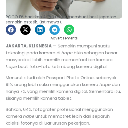
POCO F6 hadirkan AI Pro untuk membuat hasil jepretan
semakin estetik. (Istimewa).
Advertisements
JAKARTA, KLIKNESIA —
Semakin mumpuni suatu
teknologi pada kamera di
hape
bikin sebagian besar
masyarakat lebih memilih memanfaatkan kamera
hape
buat foto-foto ketimbang kamera digital.
Menurut studi oleh Passport Photo Online, sebanyak
91% orang lebih suka menggunakan kamera
hape
dan
hanya 7% yang memilih kamera digital. Sementara itu,
sisanya memilih kamera tablet.
Bahkan, 64% fotografer profesional menggunakan
kamera
hape
untuk memotret lebih dari separuh
koleksi fotonya di luar urusan pekerjaan.