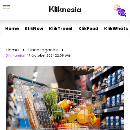
Skip
Kliknesia
Kliknesia
to
content
Home
KlikNow
KlikTravel
KlikFood
KlikWhats
Home
Uncategories
Dini Kamila
17 October 2024
22:06 WIB