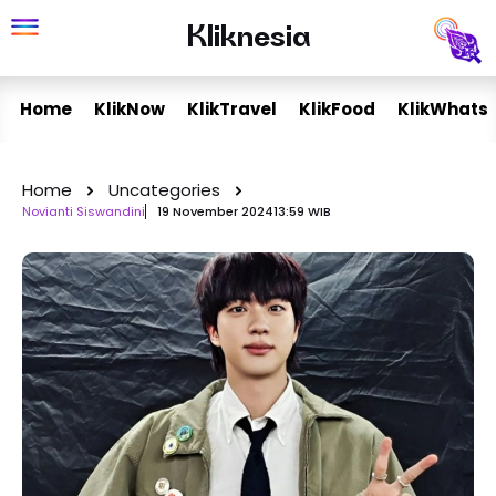
Skip
Kliknesia
Kliknesia
to
content
Home
KlikNow
KlikTravel
KlikFood
KlikWhats
Home
Uncategories
Novianti Siswandini
19 November 2024
13:59 WIB