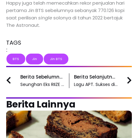
Happy juga telah memecahkan rekor penjualan hari
pertama Jin BTS sebelumnya sebanyak 770.126 kopi
saat perilisan
single
solonya di tahun 2022 bertajuk
The Astronaut.
TAGS
:
BTS
Jin
Jin BTS
Prev
N
Berita Sebelumnya
Berita Selanjutnya
Seunghan Eks RIIZE Bakal Debut Solo dan Rilis Akun Media Sosial Resminya
Lagu APT. Sukses di Pasaran, Rose BLACKPINK Bakal Rilis Single Baru Bertajuk Number One Girl
Berita Lainnya