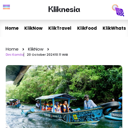
Skip
Kliknesia
Kliknesia
to
content
Home
KlikNow
KlikTravel
KlikFood
KlikWhats
Home
KlikNow
Dini Kamila
20 October 2024
10:11 WIB