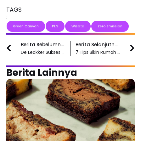
TAGS
:
Green Canyon
PLN
Wisata
Zero Emission
Prev
N
Berita Sebelumnya
Berita Selanjutnya
De Leakker Sukses Kembangkan Usaha dengan KUR
7 Tips Bikin Rumah Tahan Gempa, Perhatikan Pondasi hingga Sistem Drainase
Berita Lainnya