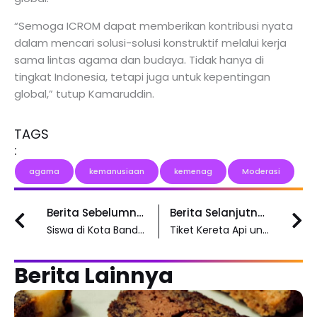
“Semoga ICROM dapat memberikan kontribusi nyata
dalam mencari solusi-solusi konstruktif melalui kerja
sama lintas agama dan budaya. Tidak hanya di
tingkat Indonesia, tetapi juga untuk kepentingan
global,” tutup Kamaruddin.
TAGS
:
agama
kemanusiaan
kemenag
Moderasi
Prev
N
Berita Sebelumnya
Berita Selanjutnya
Siswa di Kota Bandung Sambut Antusias Perekaman KTP Jelang Pilkada
Tiket Kereta Api untuk Liburan Nataru 2024/2025 Sudah Bisa Dipesan
Berita Lainnya