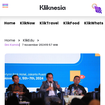
Skip
Kliknesia
Kliknesia
to
content
Home
KlikNow
KlikTravel
KlikFood
KlikWhats
Home
KlikEdu
Dini Kamila
7 November 2024
10:57 WIB