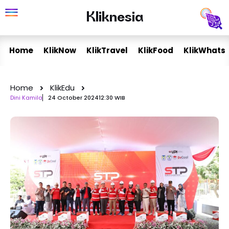
Skip
Kliknesia
Kliknesia
to
content
Home
KlikNow
KlikTravel
KlikFood
KlikWhats
Home
KlikEdu
Dini Kamila
24 October 2024
12:30 WIB