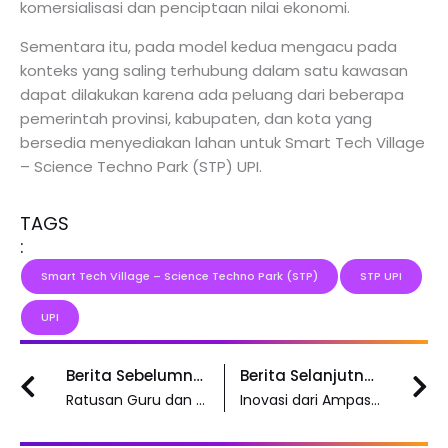
komersialisasi dan penciptaan nilai ekonomi.
Sementara itu, pada model kedua mengacu pada
konteks yang saling terhubung dalam satu kawasan
dapat dilakukan karena ada peluang dari beberapa
pemerintah provinsi, kabupaten, dan kota yang
bersedia menyediakan lahan untuk Smart Tech Village
– Science Techno Park (STP) UPI.
TAGS
:
Smart Tech Village – Science Techno Park (STP)
STP UPI
UPI
Prev
N
Berita Sebelumnya
Berita Selanjutnya
Ratusan Guru dan Dosen Hadiri Konferensi Internasional Pendidikan di UPI
Inovasi dari Ampas Kopi Ternyata Bisa Basmi Jentik Nyamuk