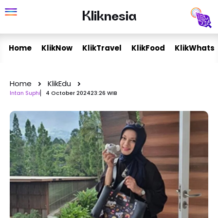
Skip
Kliknesia
Kliknesia
to
content
Home
KlikNow
KlikTravel
KlikFood
KlikWhats
Home
KlikEdu
Intan Suphi
4 October 2024
23:26 WIB