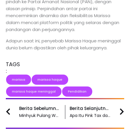
pindah ke Partai Amanat Nasional (PAN), dengan
alasan prinsip. Perpindahan antar partai ini
mencerminkan dinamika dan fleksibilitas Marissa
dalam mencari platform politik yang selaras dengan
pandangan dan perjuangannya.
Adapun saat ini, penyebab Marissa Haque meninggal
dunia belum dipastikan oleh pihak keluarganya.
TAGS
:
marissa
marissa haque
marissa haque meninggal
Pendidikan
Prev
N
Berita Sebelumnya
Berita Selanjutnya
Minhyuk Pulang Wajib Militer, Member MONSTA X Kumpul Lalu Foto-Foto
Apa Itu Pink Tax dan Pengaruh Dampaknya