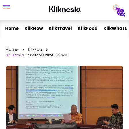
Skip
Kliknesia
Kliknesia
to
content
Home
KlikNow
KlikTravel
KlikFood
KlikWhats
Home
KlikEdu
Dini Kamila
7 October 2024
13:31 WIB