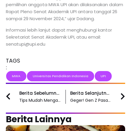
pemilihan anggota MWA UPI akan dilaksanakan dalam
Rapat Pleno Senat Akademik UPI antara tanggal 26
sampai 29 November 2024,” ujar Dadang.
Informasi lebih lanjut dapat menghubungi kantor
Sekretariat Senat Akademik UPI, atau email:
senatupi@upi.edu
TAGS
:
MWA
Universitas Pendidikan Indonesia
UPI
Prev
N
Berita Sebelumnya
Berita Selanjutnya
Tips Mudah Mengatasi Permasalahan Pink Tax pada Wanita
Geger! Gen Z Pasang Tagar Desperate di LinkedIn
Berita Lainnya